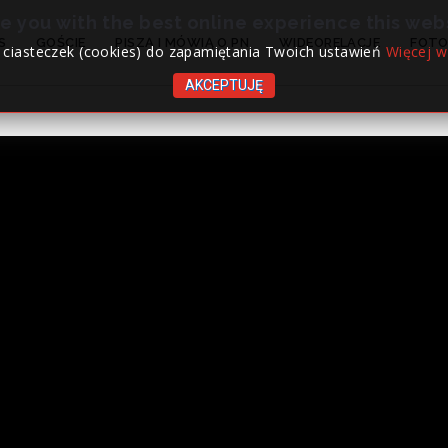
de you with the best online experience this web
S
GOŚCIE
PISZĄ I MÓWIĄ O PN
WIDEORELACJE
FOTO
 ciasteczek (cookies) do zapamiętania Twoich ustawień
Więcej w
AKCEPTUJĘ