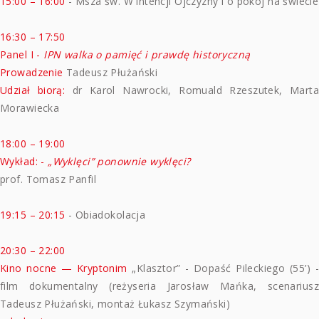
15:00 – 16:00
- Msza św. W intencji Ojczyzny i o pokój na świecie
16:30 – 17:50
Panel I -
IPN walka o pamięć i prawdę historyczną
Prowadzenie
Tadeusz Płużański
Udział biorą:
dr Karol Nawrocki, Romuald Rzeszutek, Marta
Morawiecka
18:00 – 19:00
Wykład: -
„Wyklęci” ponownie wyklęci?
prof. Tomasz Panfil
19:15 – 20:15
- Obiadokolacja
20:30 – 22:00
Kino nocne — Kryptonim
„Klasztor” - Dopaść Pileckiego (55’) -
film dokumentalny (reżyseria Jarosław Mańka, scenariusz
Tadeusz Płużański, montaż Łukasz Szymański)