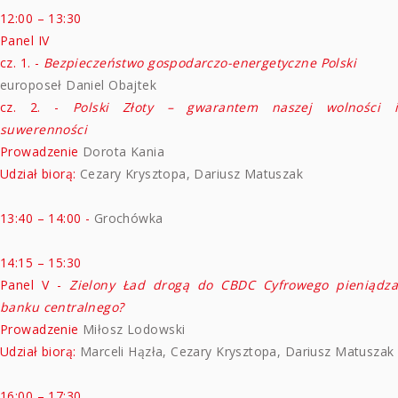
12:00 – 13:30
Panel IV
cz. 1. -
Bezpieczeństwo gospodarczo-energetyczne Polski
europoseł Daniel Obajtek
cz. 2. -
Polski Złoty – gwarantem naszej wolności 
suwerenności
Prowadzenie
Dorota Kania
Udział biorą:
Cezary Krysztopa, Dariusz Matuszak
13:40 – 14:00
-
Grochówka
14:15 – 15:30
Panel V -
Zielony Ład drogą do CBDC Cyfrowego pieniądza
banku centralnego?
Prowadzenie
Miłosz Lodowski
Udział biorą:
Marceli Hązła, Cezary Krysztopa, Dariusz Matuszak
16:00 – 17:30