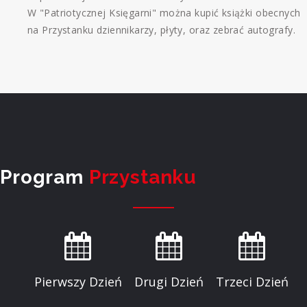
W "Patriotycznej Księgarni" można kupić książki obecnych
na Przystanku dziennikarzy, płyty, oraz zebrać autografy.
Program
Przystanku
Pierwszy Dzień
Drugi Dzień
Trzeci Dzień