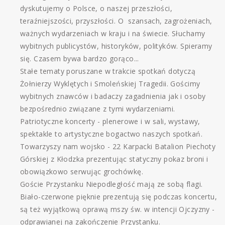
dyskutujemy o Polsce, o naszej przeszłości,
teraźniejszości, przyszłości. O szansach, zagrożeniach,
ważnych wydarzeniach w kraju i na świecie. Słuchamy
wybitnych publicystów, historyków, polityków. Spieramy
się. Czasem bywa bardzo gorąco...
Stałe tematy poruszane w trakcie spotkań dotyczą
Żołnierzy Wyklętych i Smoleńskiej Tragedii. Gościmy
wybitnych znawców i badaczy zagadnienia jak i osoby
bezpośrednio związane z tymi wydarzeniami.
Patriotyczne koncerty - plenerowe i w sali, wystawy,
spektakle to artystyczne bogactwo naszych spotkań.
Towarzyszy nam wojsko - 22 Karpacki Batalion Piechoty
Górskiej z Kłodzka prezentując statyczny pokaz broni i
obowiązkowo serwując grochówkę.
Goście Przystanku Niepodległość mają ze sobą flagi.
Biało-czerwone pięknie prezentują się podczas koncertu,
są też wyjątkową oprawą mszy św. w intencji Ojczyzny -
odprawianej na zakończenie Przystanku.