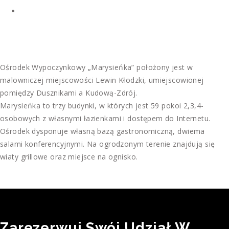
Ośrodek Wypoczynkowy „Marysieńka” położony jest w
malowniczej miejscowości Lewin Kłodzki, umiejscowionej
pomiędzy Dusznikami a Kudową-Zdrój.
Marysieńka to trzy budynki, w których jest 59 pokoi 2,3,4-
osobowych z własnymi łazienkami i dostępem do Internetu.
Ośrodek dysponuje własną bazą gastronomiczną, dwiema
salami konferencyjnymi. Na ogrodzonym terenie znajdują się
wiaty grillowe oraz miejsce na ognisko.
Zarezerwuj Swój Udział W