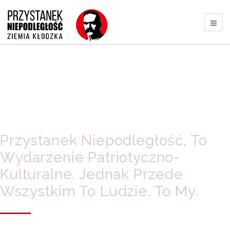
Przystanek Niepodległość, To
Wydarzenie Patriotyczno-
Kulturalne. Jednak Przede
Wszystkim To Ludzie. To My.