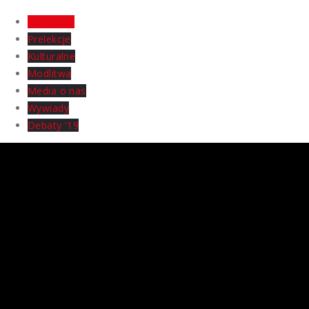
Wszystkie
Prelekcje
Kulturalne
Modlitwa
Media o nas
Wywiady
Debaty '19